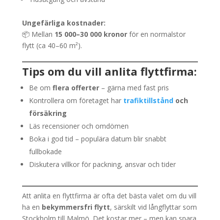
Ungefärliga kostnader:
📦 Mellan
15 000–30 000 kronor
för en normalstor
flytt (ca 40–60 m²).
Tips om du vill anlita flyttfirma:
Be om
flera offerter
– gärna med fast pris
Kontrollera om företaget har
trafiktillstånd
och
försäkring
Läs recensioner och omdömen
Boka i god tid – populära datum blir snabbt
fullbokade
Diskutera villkor för packning, ansvar och tider
Att anlita en flyttfirma är ofta det bästa valet om du vill
ha en
bekymmersfri flytt
, särskilt vid långflyttar som
Stockholm till Malmö. Det kostar mer – men kan spara