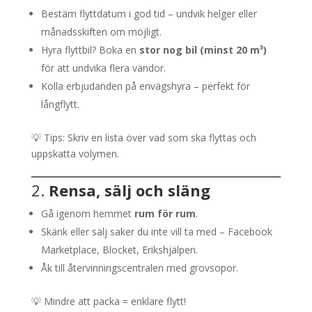
Bestäm flyttdatum i god tid – undvik helger eller
månadsskiften om möjligt.
Hyra flyttbil? Boka en
stor nog bil (minst 20 m³)
för att undvika flera vändor.
Kolla erbjudanden på envägshyra – perfekt för
långflytt.
💡 Tips: Skriv en lista över vad som ska flyttas och
uppskatta volymen.
2.
Rensa, sälj och släng
Gå igenom hemmet
rum för rum
.
Skänk eller sälj saker du inte vill ta med – Facebook
Marketplace, Blocket, Erikshjälpen.
Åk till återvinningscentralen med grovsopor.
💡 Mindre att packa = enklare flytt!