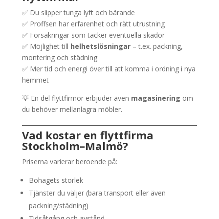
✅ Du slipper tunga lyft och bärande
✅ Proffsen har erfarenhet och rätt utrustning
✅ Försäkringar som täcker eventuella skador
✅ Möjlighet till
helhetslösningar
– t.ex. packning,
montering och städning
✅ Mer tid och energi över till att komma i ordning i nya
hemmet
💡 En del flyttfirmor erbjuder även
magasinering
om
du behöver mellanlagra möbler.
Vad kostar en flyttfirma
Stockholm–Malmö?
Priserna varierar beroende på:
Bohagets storlek
Tjänster du väljer (bara transport eller även
packning/städning)
Tidsåtgång och avstånd